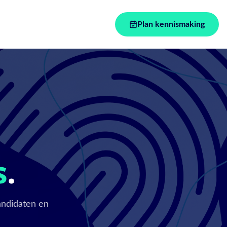
Plan kennismaking
s
.
andidaten en