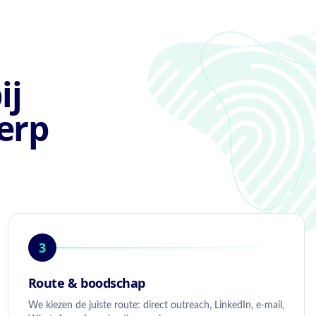
ij
erp
3
Route & boodschap
We kiezen de juiste route: direct outreach, LinkedIn, e-mail,