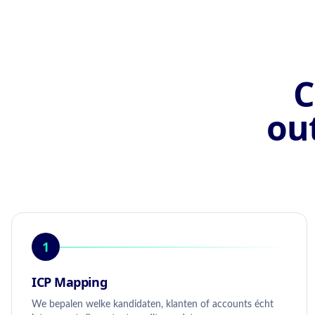
C
ou
1
ICP Mapping
We bepalen welke kandidaten, klanten of accounts écht