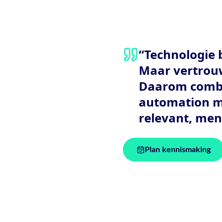
“Technologie 
Maar vertrouw
Daarom combi
automation me
relevant, men
Plan kennismaking