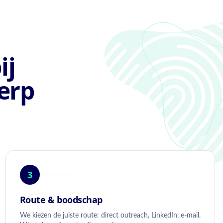
ij
erp
3
Route & boodschap
We kiezen de juiste route: direct outreach, LinkedIn, e-mail,