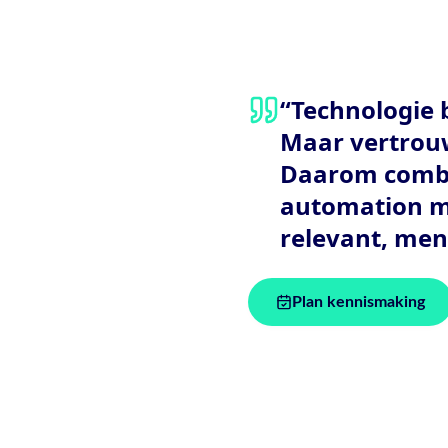
“Technologie 
Maar vertrouw
Daarom combi
automation me
relevant, men
Plan kennismaking