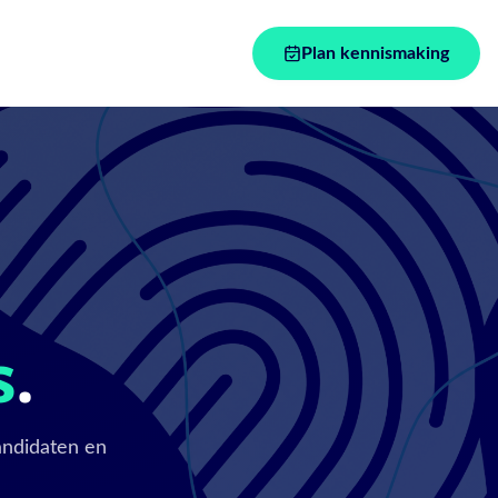
Plan kennismaking
s
.
andidaten en