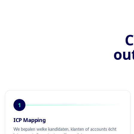
C
ou
1
ICP Mapping
We bepalen welke kandidaten, klanten of accounts écht